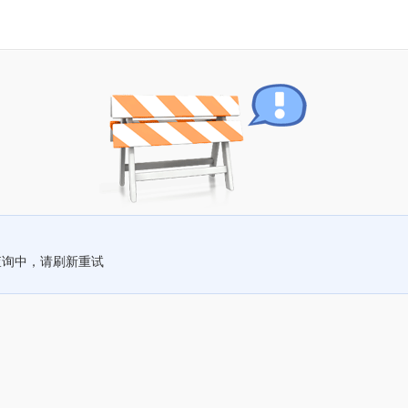
查询中，请刷新重试