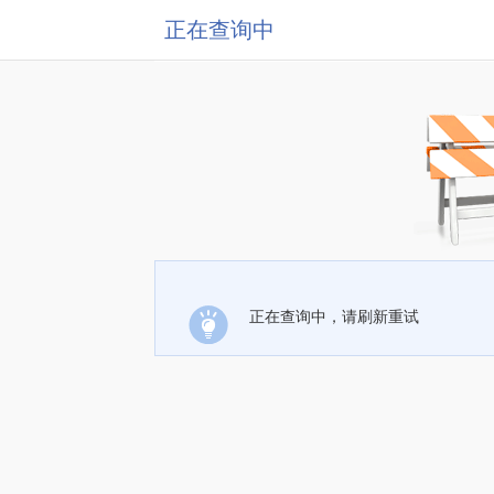
正在查询中
正在查询中，请刷新重试